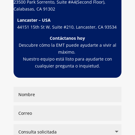
23500 Park Sorrento, Suite #A4(Second Floor),
Calabasas, CA 91302
Lancaster – USA
44151 15th St W, Suite #210, Lancaster, CA 93534
Contáctanos hoy
Descubre cómo la EMT puede ayudarte a vivir al
máximo.
Nuestro equipo está listo para ayudarte con
cualquier pregunta o inquietud.